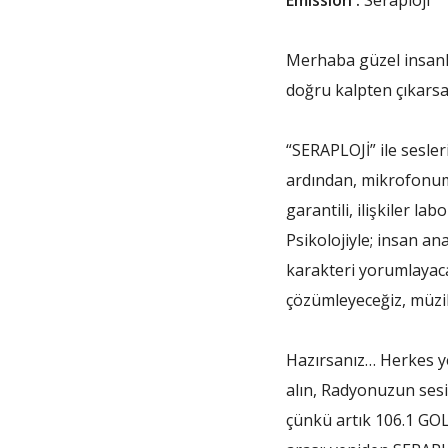
Merhaba güzel insan
doğru kalpten çıkarsa
“SERAPLOJİ” ile sesleri
ardından, mikrofonum 
garantili, ilişkiler la
Psikolojiyle; insan an
karakteri yorumlayacağ
çözümleyeceğiz, müzi
Hazırsanız… Herkes ye
alın, Radyonuzun ses
çünkü artık 106.1 GO