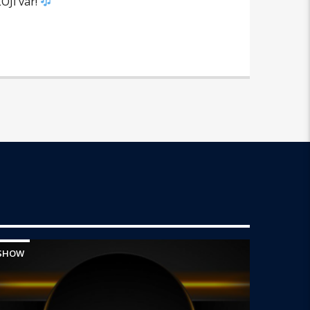
OJİ var!
SHOW