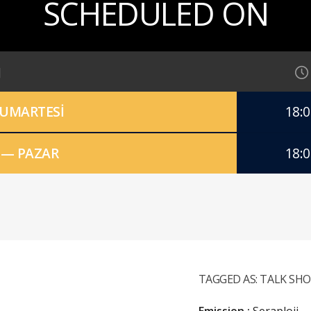
SCHEDULED ON
CUMARTESİ
18:0
 — PAZAR
18:0
TAGGED AS:
TALK SHO
Emission :
Seraploji